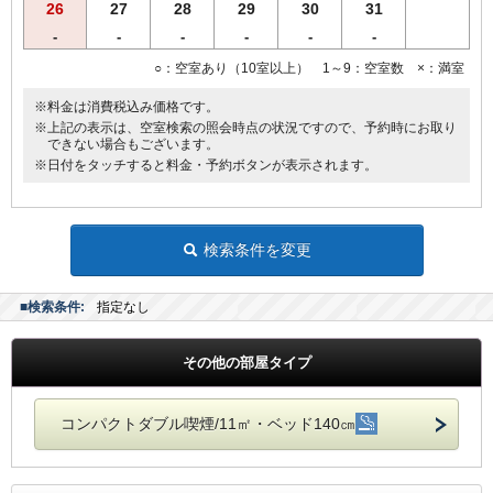
26
27
28
29
30
31
【重要なお知らせ】
-
-
-
-
-
-
金沢市条例により1泊1名当り5,500円以上のご宿泊に宿泊税200円が別
○：空室あり（10室以上） 1～9：空室数 ×：満室
途課税されます。
表示料金には宿泊税は含まれておりません。
※料金は消費税込み価格です。
※上記の表示は、空室検索の照会時点の状況ですので、予約時にお取り
できない場合もございます。
※日付をタッチすると料金・予約ボタンが表示されます。
検索条件を変更
■検索条件:
指定なし
その他の部屋タイプ
コンパクトダブル喫煙/11㎡・ベッド140㎝