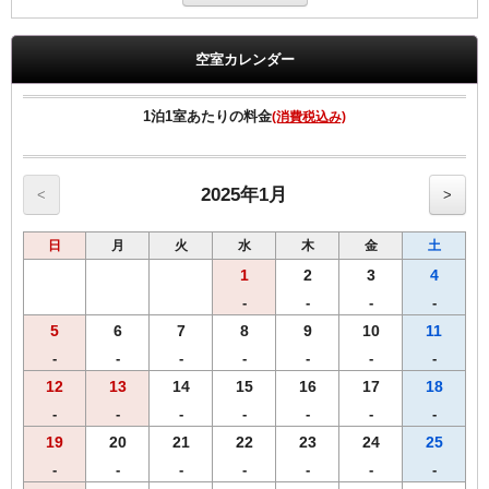
ホテルから徒歩１分のお食事処「大衆酒場 魚八」「焼肉ホルモ
ン 赤まる」（営業時間17:30～24:00頃）発行の3，000円のお
食事値引きチケット付きプランです。
空室カレンダー
北陸金沢の海の幸や、ご当地一品料理が盛りだくさんの「魚八」
自家製タレで頂くホルモンはやみつき間違いなしの「赤まる」
1泊1室あたりの料金
(消費税込み)
隣り合った二店舗のいずれかでご利用頂けるチケットを
チェックイン時にお渡しいたします。
来店時にご提示いただき、メニューはお好きなお料理をご注文く
2025年1月
<
>
ださい。
（チケット額面3，000円を超えてのご注文会計は、各店にて各
自ご精算ください）
日
月
火
水
木
金
土
この機会に是非美味しいものをお召し上がりください！
1
2
3
4
あなたは、海鮮？ それとも お肉？
-
-
-
-
5
6
7
8
9
10
11
注：お店が満席の場合はお待ちいただくことがございます。
未使用のチケットの払い戻し、およびお釣りはでません。
-
-
-
-
-
-
-
12
13
14
15
16
17
18
【全プラン共通サービス】
-
-
-
-
-
-
-
・ウェルカムドリンクとしてＲ＆Ｂオリジナル挽きたてコーヒ
19
20
21
22
23
24
25
ーをご用意！
-
-
-
-
-
-
-
・全室インターネット回線接続可能（Wi-Fi・有線LAN）