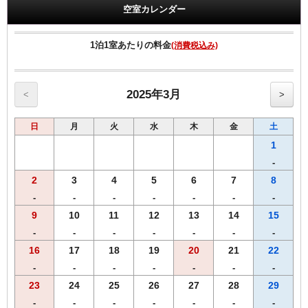
せ。
空室カレンダー
荷物も少なくすみ、赤ちゃんと一緒に安心してご宿泊いただけます。
もちろん小学生以下のお子様なのでお子様分の料金は発生しません。
1泊1室あたりの料金
(消費税込み)
※添い寝は１つのベッドにつきお子様１名様までとなります。
2025年3月
<
>
【全プラン共通サービス】
・ウェルカムドリンクとしてＲ＆Ｂオリジナル挽きたてコーヒーをご
日
月
火
水
木
金
土
用意！
・全室インターネット回線接続可能（Wi-Fi・有線LAN）
1
-
【重要なお知らせ】
2
3
4
5
6
7
8
金沢市条例により1泊1名当り5,500円以上のご宿泊に宿泊税200円が別
途課税されます。
-
-
-
-
-
-
-
表示料金には宿泊税は含まれておりません。
9
10
11
12
13
14
15
-
-
-
-
-
-
-
16
17
18
19
20
21
22
-
-
-
-
-
-
-
23
24
25
26
27
28
29
-
-
-
-
-
-
-