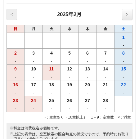
【全プラン共通サービス】
・ウェルカムドリンクとしてＲ＆Ｂオリジナル挽きたてコーヒーを
ご用意！
2025年2月
<
>
・全室インターネット回線接続可能（Wi-Fi・有線LAN）
【Ｒ＆Ｂホテル朝食メニュー（AM6：30-AM9：30）】
日
月
火
水
木
金
土
スタッフが毎朝焼き上げる焼きたてパンをお召し上がりいただけま
す。
1
♪焼きたてパンの香りで目覚める朝♪
-
・自慢の焼きたてパン
2
3
4
5
6
7
8
・スタイリッシュサラダ
・オーガニックグラノーラ（プレーン・フルーツ）
-
-
-
-
-
-
-
・ほど良い塩味付き！絶品味付ゆで玉子
9
10
11
12
13
14
15
・ヨーグルト
-
-
-
-
-
-
-
・３種類のあたたかスープ
・香り高いＲ＆Ｂオリジナル挽きたてコーヒー
16
17
18
19
20
21
22
・紅茶
-
-
-
-
-
-
-
・オレンジジュース＆野菜ジュース＆アイスティー
23
24
25
26
27
28
・牛乳
朝から元気になれる朝食を、是非、お召し上がりください！！
-
-
-
-
-
-
○：空室あり（10室以上） 1～9：空室数 ×：満室
【重要なお知らせ】
金沢市条例により1泊1名当り5,500円以上のご宿泊に宿泊税200円が別
※料金は消費税込み価格です。
途課税されます。
※上記の表示は、空室検索の照会時点の状況ですので、予約時にお取り
表示料金には宿泊税は含まれておりません。
できない場合もございます。