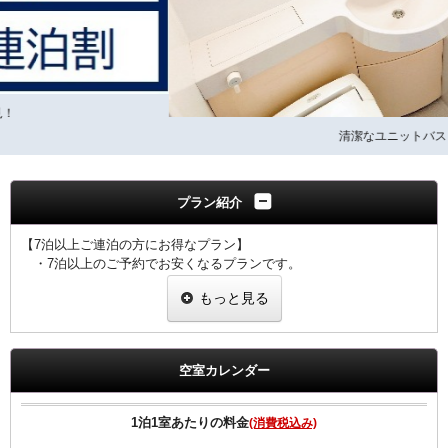
清潔なユニットバス
プラン紹介
【7泊以上ご連泊の方にお得なプラン】
・7泊以上のご予約でお安くなるプランです。
・ご滞在中の客室清掃は４泊目、７泊目、１０泊目・・・となりま
もっと見る
す。
・その他の日の客室清掃はございませんのでごゆっくりご滞在いただ
けます。
・客室清掃が無い日もお申しつけいただければゴミ箱、灰皿、タオ
空室カレンダー
ル類交換はさせていただきます。
・ご予定の変更により7泊未満のご利用になった場合は通常料金で
のご案内と
1泊1室あたりの料金
(消費税込み)
なりますのでご注意ください。