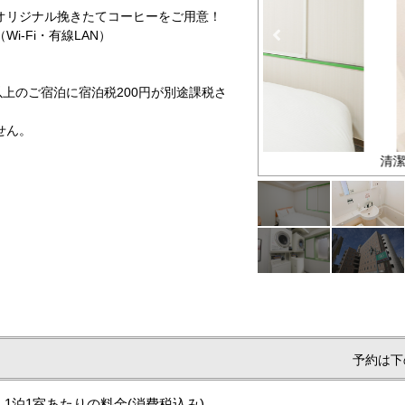
リジナル挽きたてコーヒーをご用意！
-Fi・有線LAN）
円以上のご宿泊に宿泊税200円が別途課税さ
せん。
清潔なユニットバス
予約は下
1泊1室あたりの料金
(消費税込み)