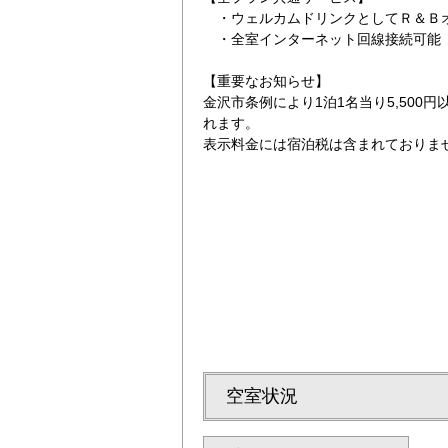
・ウェルカムドリンクとしてＲ＆Ｂオ
・全室インターネット回線接続可能（Wi
【重要なお知らせ】
金沢市条例により1泊1名当り5,500
れます。
表示料金には宿泊税は含まれておりま
い駅１０選にランクインの金沢駅！「鼓門」
空室状況