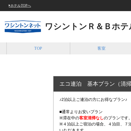
ホテルTOPへ
ワシントンＲ＆Ｂホテ
TOP
客室
エコ連泊 基本プラン（清
♪2泊以上ご連泊の方にお得なプラン♪
■通常よりお安いプラン
※滞在中の
客室清掃なし
のプランです
※４泊以上ご宿泊の場合、４泊目、７
いただきます。