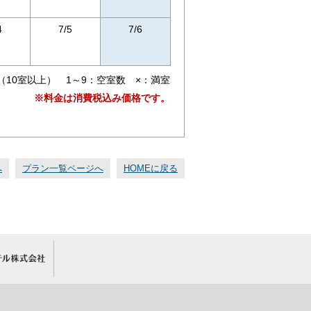
4
7/5
7/6
（10室以上） 1～9：空室数 ×：満室
※料金は消費税込み価格です。
へ
プラン一覧ページへ
HOMEに戻る