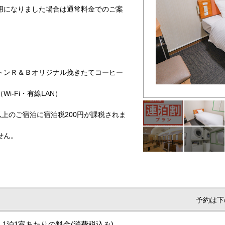
用になりました場合は通常料金でのご案
。
ンＲ＆Ｂオリジナル挽きたてコーヒー
お得なプラン
-Fi・有線LAN）
円以上のご宿泊に宿泊税200円が課税されま
せん。
予約は下
1泊1室あたりの料金
(消費税込み)