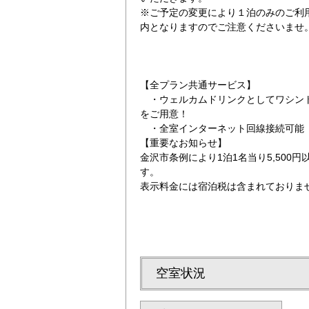
※ご予定の変更により１泊のみのご利
内となりますのでご注意くださいませ
【全プラン共通サービス】
・ウェルカムドリンクとしてワシント
をご用意！
徒歩5分圏内
2泊以上の宿泊が
・全室インターネット回線接続可能（Wi
【重要なお知らせ】
金沢市条例により1泊1名当り5,500
す。
表示料金には宿泊税は含まれておりま
空室状況