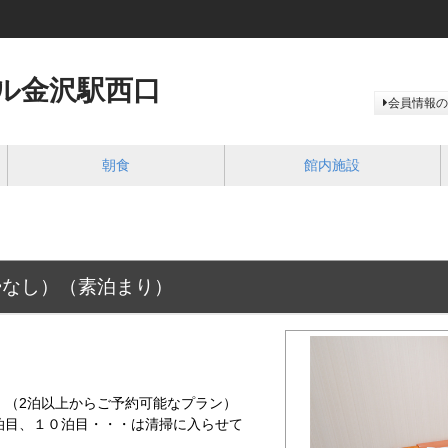
ル金沢駅西口
会員情報の
朝食
館内施設
掃なし）（素泊まり）
。（2泊以上からご予約可能なプラン）
泊目、１０泊目・・・は清掃に入らせて