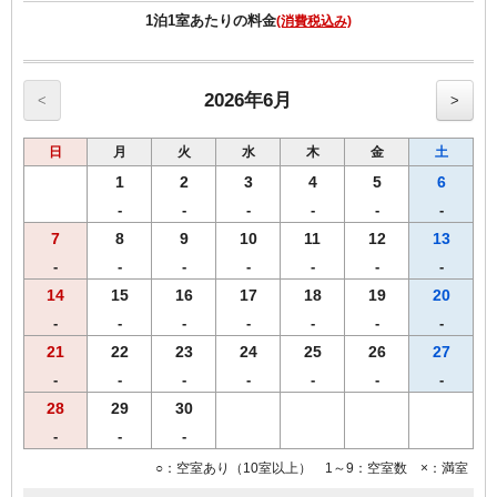
1泊1室あたりの料金
(消費税込み)
◆Wi-Fi接続・有線LAN接続のインターネット環境無料
◆加湿機能付空気清浄機完備
◆枕元にＵＳＢコンセント完備
2026年6月
<
>
日
月
火
水
木
金
土
1
2
3
4
5
6
-
-
-
-
-
-
7
8
9
10
11
12
13
-
-
-
-
-
-
-
14
15
16
17
18
19
20
-
-
-
-
-
-
-
21
22
23
24
25
26
27
-
-
-
-
-
-
-
28
29
30
-
-
-
○：空室あり（10室以上） 1～9：空室数 ×：満室