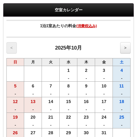
-----------------------------------------------------------
空室カレンダー
【客室のご案内】
・Wi-Fi、有線LAN接続無料
1泊1室あたりの料金
(消費税込み)
・全室に加湿機能付空気清浄機、消臭除菌スプレー完備
・枕元に充電に便利なUSBコンセント有り
【館内サービス】
2025年10月
<
>
・アメニティーコーナー（1F)
歯ブラシ、かみそり、ヘアーブラシ、
日
月
火
水
木
金
土
スキンケア一式（DHC）、コーヒー、紅茶、緑茶
・自動販売機
1
2
3
4
ソフトドリンク（1F・2F) アルコール(2F)
-
-
-
-
・コインランドリー（有料2台／2F)
5
6
7
8
9
10
11
・電子レンジ（2F)
・ズボンプレッサー（各フロアー）
-
-
-
-
-
-
-
12
13
14
15
16
17
18
【環境にやさしい取り組み】
-
-
-
-
-
-
-
歯ブラシ、かみそりは、プラスチックごみ削減のため、お部屋に常備
しておりません。歯ブラシ、かみそりをお持ちのお客様には、スタン
19
20
21
22
23
24
25
プカード（宿泊5回）で500円のクオカードを進呈しております。
-
-
-
-
-
-
-
26
27
28
29
30
31