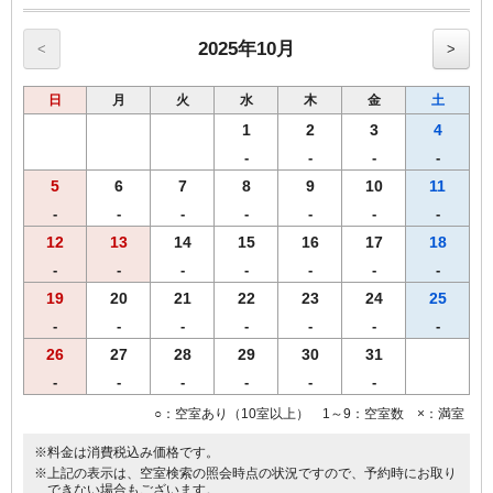
【館内サービス】
・アメニティーコーナー（1F)
2025年10月
<
>
歯ブラシ、かみそり、ヘアーブラシ、
スキンケア一式（DHC）、コーヒー、紅茶、緑茶
日
月
火
水
木
金
土
・自動販売機
ソフトドリンク（1F・2F) アルコール(2F)
1
2
3
4
・コインランドリー（有料2台／2F)
-
-
-
-
・電子レンジ（2F)
5
6
7
8
9
10
11
・ズボンプレッサー（各フロアー）
-
-
-
-
-
-
-
【環境にやさしい取り組み】
12
13
14
15
16
17
18
歯ブラシ、かみそりは、プラスチックごみ削減のため、お部屋に常備
-
-
-
-
-
-
-
しておりません。歯ブラシ、かみそりをお持ちのお客様には、スタン
プカード（宿泊5回）で500円のクオカードを進呈しております。
19
20
21
22
23
24
25
-
-
-
-
-
-
-
26
27
28
29
30
31
-
-
-
-
-
-
○：空室あり（10室以上） 1～9：空室数 ×：満室
※料金は消費税込み価格です。
※上記の表示は、空室検索の照会時点の状況ですので、予約時にお取り
できない場合もございます。