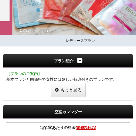
レディースプラン
プラン紹介
【プランのご案内】
基本プランと同価格で女性には嬉しい特典付きのプランです。
当プランでご予約のお客様には選べるグッズをプレゼント。
もっと見る
ヒーリング・コスメ系グッズの中から2点お選びいただけます。
※グッズ内容は予告なく変更する場合がございますのでご了承くださ
い。
空室カレンダー
【客室のご案内】
・Wi-Fi、有線LAN接続無料
・全室に加湿機能付空気清浄機、消臭除菌スプレー完備
1泊1室あたりの料金
(消費税込み)
・枕元に充電に便利なUSBコンセント有り