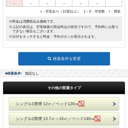
（シングル→添い寝1名様まで、ツイン→添い寝2名様まで）
-
-
-
-
-
-
○：空室あり（10室以上） 1～9：空室数 ×：満室
【環境にやさしい取り組み】
歯ブラシ、かみそりは、プラスチックごみ削減のため、お部屋に常備
※料金は消費税込み価格です。
しておりません。歯ブラシ、かみそりをお持ちのお客様には、スタン
※上記の表示は、空室検索の照会時点の状況ですので、予約時にお取り
プカード（宿泊5回）で500円のクオカードを進呈しております。
できない場合もございます。
※日付をタッチすると料金・予約ボタンが表示されます。
検索条件を変更
■検索条件:
指定なし
その他の部屋タイプ
シングル1禁煙 12㎡／ベッド120㎝
シングル2禁煙 13.7㎡～15㎡／ベッド140㎝