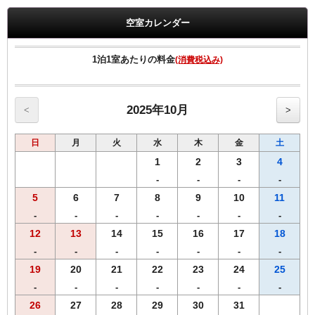
紛失した際は、再発行はできません、ご注意ください。
空室カレンダー
滞在中は有料放送見放題
邦画・洋画・TVシリーズなど
（カードの購入は不要です）
1泊1室あたりの料金
(消費税込み)
【客室のご案内】
・Wi-Fi、有線LAN接続無料
・全室に加湿機能付空気清浄機、消臭除菌スプレー完備
2025年10月
<
>
・枕元に充電に便利なUSBコンセント有り
日
月
火
水
木
金
土
【館内サービス】
・アメニティーコーナー（1F)
1
2
3
4
歯ブラシ、かみそり、ヘアーブラシ、
-
-
-
-
スキンケア一式（DHC）、コーヒー、紅茶、緑茶
5
6
7
8
9
10
11
・自動販売機
ソフトドリンク（1F・2F) アルコール(2F)
-
-
-
-
-
-
-
・コインランドリー（有料2台／2F)
12
13
14
15
16
17
18
・電子レンジ（2F)
-
-
-
-
-
-
-
・ズボンプレッサー（各フロアー）
19
20
21
22
23
24
25
【お子様の宿泊料金について】
-
-
-
-
-
-
-
・小学生以下のお子様は添い寝無料です。
26
27
28
29
30
31
ベッド1台につき、1名様まで添い寝でご利用いただけます。