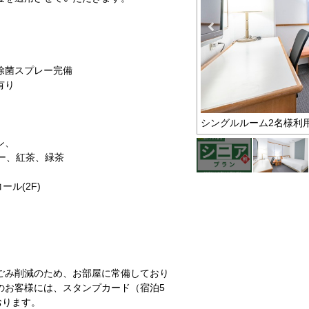
除菌スプレー完備
有り
お得なプラン
シングルルーム2名様利
シ、
ー、紅茶、緑茶
コール(2F)
ごみ削減のため、お部屋に常備しており
のお客様には、スタンプカード（宿泊5
おります。