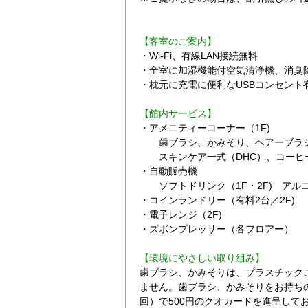
【客室のご案内】
・Wi-Fi、有線LAN接続無料
・全室に加湿機能付空気清浄機、消臭
・枕元に充電に便利なUSBコンセント
【館内サービス】
60歳以上の方に
・アメニティーコーナー（1F)
歯ブラシ、かみそり、ヘアーブラ
スキンケア一式（DHC）、コーヒ
・自動販売機
ソフトドリンク（1F・2F) アル
・コインランドリー（有料2台／2F)
・電子レンジ（2F)
・ズボンプレッサー（各フロアー）
【環境にやさしい取り組み】
歯ブラシ、かみそりは、プラスチック
ません。歯ブラシ、かみそりをお持ち
回）で500円のクオカードを進呈して