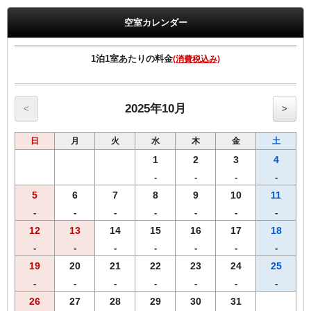
～朝食～
空室カレンダー
【会場】1Ｆ カフェドパリ
【内容】鶏ちゃんや明宝ハム、朴葉味噌、飛騨牛コロッケ、飛騨牛す
じカレーなど郷土色豊かなバイキングをご用意しております。（料理
1泊1室あたりの料金
(消費税込み)
内容は一部日替りでご用意させていただきます。）
【時間】6時30分から9時30分までにご来店ください。
※状況により「定食スタイル」での提供となる場合がございます。
2025年10月
<
>
-------------------------------------------------------------
日
月
火
水
木
金
土
【客室のご案内】
・Wi-Fi、有線LAN接続無料
1
2
3
4
・全室に加湿機能付空気清浄機、消臭除菌スプレー完備
-
-
-
-
・枕元に充電に便利なUSBコンセント有り
5
6
7
8
9
10
11
【館内サービス】
-
-
-
-
-
-
-
・アメニティーコーナー（1F)
12
13
14
15
16
17
18
歯ブラシ、かみそり、ヘアーブラシ、
-
-
-
-
-
-
-
スキンケア一式（DHC）、コーヒー、紅茶、緑茶
・自動販売機
19
20
21
22
23
24
25
ソフトドリンク（1F・2F) アルコール(2F)
-
-
-
-
-
-
-
・コインランドリー（有料2台／2F)
26
27
28
29
30
31
・電子レンジ（2F)