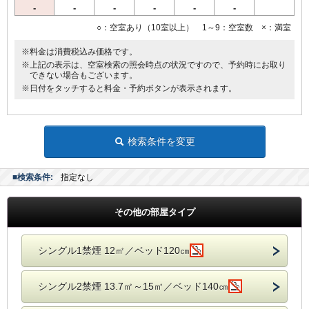
・ズボンプレッサー（各フロアー）
-
-
-
-
-
-
○：空室あり（10室以上） 1～9：空室数 ×：満室
【環境にやさしい取り組み】
歯ブラシ、かみそりは、プラスチックごみ削減のため、お部屋に常備
※料金は消費税込み価格です。
しておりません。歯ブラシ、かみそりをお持ちのお客様には、スタン
※上記の表示は、空室検索の照会時点の状況ですので、予約時にお取り
プカード（宿泊5回）で500円のクオカードを進呈しております。
できない場合もございます。
※日付をタッチすると料金・予約ボタンが表示されます。
検索条件を変更
■検索条件:
指定なし
その他の部屋タイプ
シングル1禁煙 12㎡／ベッド120㎝
シングル2禁煙 13.7㎡～15㎡／ベッド140㎝