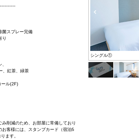
----------
除菌スプレー完備
有り
シングル①
シ、
ー、紅茶、緑茶
コール(2F)
ごみ削減のため、お部屋に常備しており
のお客様には、スタンプカード（宿泊5
おります。