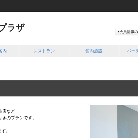
プラザ
会員情報の
案内
レストラン
館内施設
パー
書店など
円付きのプランです。
ます。