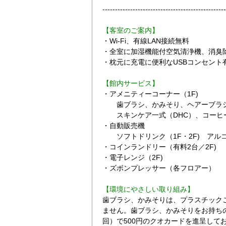
-------------------------------------------------
【客室のご案内】
・Wi-Fi、有線LAN接続無料
・全室に加湿機能付空気清浄機、消臭
・枕元に充電に便利なUSBコンセント
【館内サービス】
入口
クオカード
・アメニティーコーナー（1F)
歯ブラシ、かみそり、ヘアーブラ
スキンケア一式（DHC）、コーヒ
・自動販売機
ソフトドリンク（1F・2F) アル
・コインランドリー（有料2台／2F)
・電子レンジ（2F)
・ズボンプレッサー（各フロアー）
【環境にやさしい取り組み】
歯ブラシ、かみそりは、プラスチック
ません。歯ブラシ、かみそりをお持ち
回）で500円のクオカードを進呈して