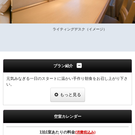
ライティングデスク（イメージ）
プラン紹介
元気みなぎる一日のスタートに温かい手作り朝食をお召し上がり下さ
い。
もっと見る
領収書は、宿泊代として一括表記されます。
【ご朝食】
ホテル2階「炉宴」 営業時間 6:30 ～ 9:30までにご入店ください。
空室カレンダー
飛騨の郷土料理を豊富に盛り込んだ和定食（現在和朝食のみの提供と
なります）
1泊1室あたりの料金
(消費税込み)