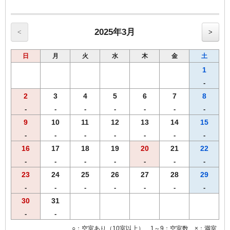
【館内のご案内】
・全室Ｗi－Ｆi無料接続＆加湿空気清浄機＆枕元にＵＳＢコンセント
完備。
・ご宿泊者様専用の大浴場をご利用いただけます。
2025年3月
<
>
日
月
火
水
木
金
土
1
-
2
3
4
5
6
7
8
-
-
-
-
-
-
-
9
10
11
12
13
14
15
-
-
-
-
-
-
-
16
17
18
19
20
21
22
-
-
-
-
-
-
-
23
24
25
26
27
28
29
-
-
-
-
-
-
-
30
31
-
-
○：空室あり（10室以上） 1～9：空室数 ×：満室