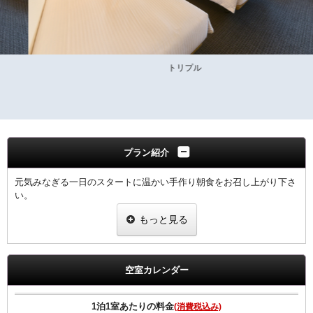
トリプル
プラン紹介
元気みなぎる一日のスタートに温かい手作り朝食をお召し上がり下さ
い。
もっと見る
領収書は、宿泊代として一括表記されます。
【ご朝食】
ホテル2階「炉宴」 営業時間 6:30 ～ 9:30までにご入店ください。
空室カレンダー
飛騨の郷土料理を豊富に盛り込んだ和定食（現在和朝食のみの提供と
なります）
1泊1室あたりの料金
(消費税込み)