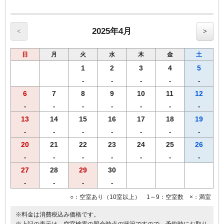
【館内のご案内】
・全室Ｗi－Ｆi無料接続＆加湿空気清浄機＆枕元にＵＳＢコンセント
完備。
・ご宿泊者様専用の大浴場をご利用いただけます。
2025年4月
<
>
日
月
火
水
木
金
土
1
2
3
4
5
-
-
-
-
-
6
7
8
9
10
11
12
-
-
-
-
-
-
-
13
14
15
16
17
18
19
-
-
-
-
-
-
-
20
21
22
23
24
25
26
-
-
-
-
-
-
-
27
28
29
30
-
-
-
-
○：空室あり（10室以上） 1～9：空室数 ×：満室
※料金は消費税込み価格です。