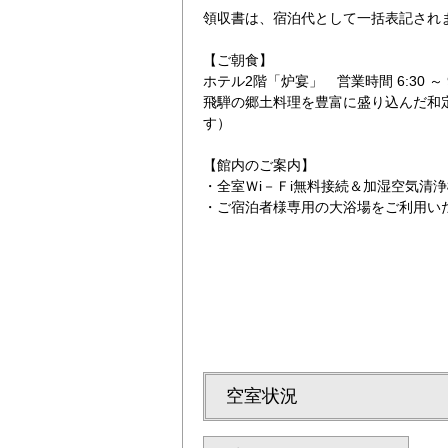
領収書は、宿泊代として一括表記され
【ご朝食】
ホテル2階「炉宴」 営業時間 6:30 ～
飛騨の郷土料理を豊富に盛り込んだ和
す）
【館内のご案内】
60歳以上の方に
・全室Ｗi－Ｆi無料接続＆加湿空気清
・ご宿泊者様専用の大浴場をご利用い
空室状況