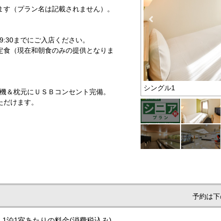
ます（プラン名は記載されません）。
 9:30までにご入店ください。
定食（現在和朝食のみの提供となりま
お得なプラン
シングル1
浄機＆枕元にＵＳＢコンセント完備。
ただけます。
予約は下
1泊1室あたりの料金
(消費税込み)