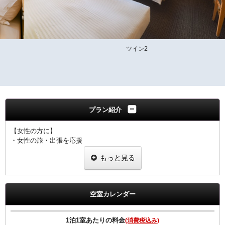
ツイン2
プラン紹介
【女性の方に】
・女性の旅・出張を応援
・ヒーリング・コスメ系グッズを2種類プレゼント
もっと見る
・グッズ一例
ピュアスマイル eyeしてる
ダブルモイスチャーマスク
足ひんやりシート
空室カレンダー
ジュレーム ノンシリコンシャンプー・トリートメント
※内容については変更になることもあります。ご了承下さい。
1泊1室あたりの料金
(消費税込み)