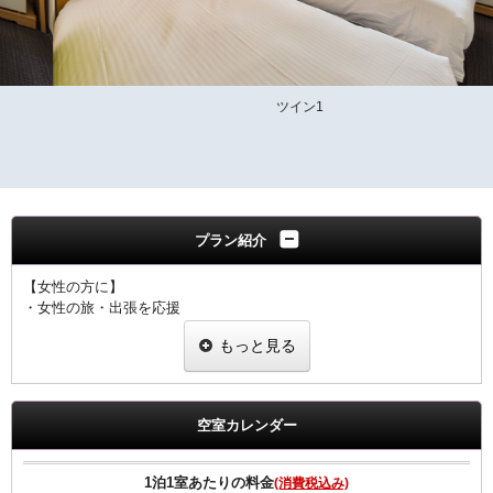
ツイン1
プラン紹介
【女性の方に】
・女性の旅・出張を応援
・ヒーリング・コスメ系グッズを2種類プレゼント
もっと見る
・グッズ一例
ピュアスマイル eyeしてる
ダブルモイスチャーマスク
足ひんやりシート
空室カレンダー
ジュレーム ノンシリコンシャンプー・トリートメント
※内容については変更になることもあります。ご了承下さい。
1泊1室あたりの料金
(消費税込み)