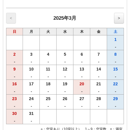
【館内のご案内】
・全室Ｗi－Ｆi無料接続＆加湿空気清浄機＆枕元にＵＳＢコンセント
完備。
・ご宿泊者様専用の大浴場をご利用いただけます。
2025年3月
<
>
日
月
火
水
木
金
土
1
-
2
3
4
5
6
7
8
-
-
-
-
-
-
-
9
10
11
12
13
14
15
-
-
-
-
-
-
-
16
17
18
19
20
21
22
-
-
-
-
-
-
-
23
24
25
26
27
28
29
-
-
-
-
-
-
-
30
31
-
-
○：空室あり（10室以上） 1～9：空室数 ×：満室