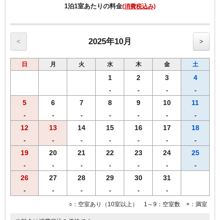
・ご宿泊者様専用の大浴場をご利用いただけます。
1泊1室あたりの料金
(消費税込み)
2025年10月
<
>
日
月
火
水
木
金
土
1
2
3
4
-
-
-
-
5
6
7
8
9
10
11
-
-
-
-
-
-
-
12
13
14
15
16
17
18
-
-
-
-
-
-
-
19
20
21
22
23
24
25
-
-
-
-
-
-
-
26
27
28
29
30
31
-
-
-
-
-
-
○：空室あり（10室以上） 1～9：空室数 ×：満室