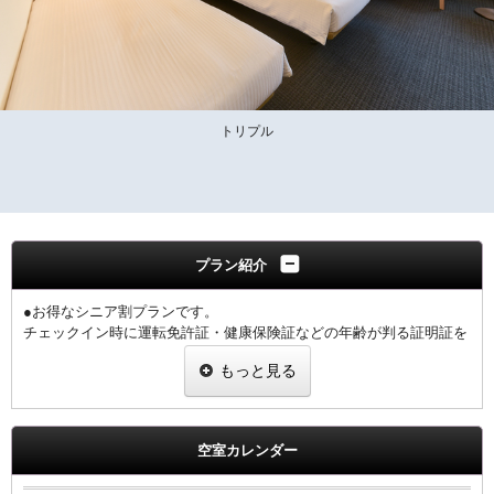
トリプル
プラン紹介
●お得なシニア割プランです。
チェックイン時に運転免許証・健康保険証などの年齢が判る証明証を
ご提示下さい。
もっと見る
1室につき、1名様の証明証の提示をお願いします。
※提示なき場合は割引無しの料金を適用させていただきます。
【館内のご案内】
空室カレンダー
・全室Ｗi－Ｆi無料接続＆加湿空気清浄機＆枕元にＵＳＢコンセント
完備。