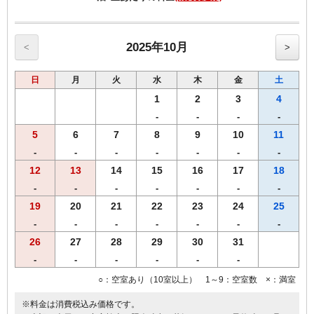
平日 11：00～14：00 18：00～21：20（ラストオーダー21：
00）
土日等 11：00～14：00 17：00～21：20（ラストオーダー21：
00）
2025年10月
<
>
・ご到着日又はご出発日いずれかでご利用いただけます。
日
月
火
水
木
金
土
・ホテル前より無料シャトルバスをご利用いただけます。
1
2
3
4
ホテル前出発（ひだまりの湯まで約10分）
-
-
-
-
10：20・13：20・15：20・17：50・19：20・20：00・21：20
5
6
7
8
9
10
11
ひだまりの湯出発
-
-
-
-
-
-
-
13：00・15：00・17：30・19：00・19：40・21：00
12
13
14
15
16
17
18
-
-
-
-
-
-
-
・ひだまりの湯ホームページは下記になります。
https://hidamarinoyu.jimdofree.com/
19
20
21
22
23
24
25
-
-
-
-
-
-
-
26
27
28
29
30
31
【客室のご案内】
・全室Ｗi－Ｆi無料接続＆加湿空気清浄機＆枕元にＵＳＢコンセント
-
-
-
-
-
-
完備。
○：空室あり（10室以上） 1～9：空室数 ×：満室
※料金は消費税込み価格です。