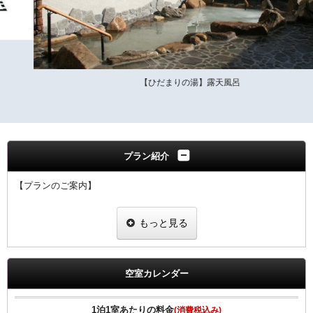
【ひだまりの湯】露天風呂
プラン紹介
【プランのご案内】
・自家源泉の日帰り温泉施設【ひだまりの湯】のご入浴とタオルセッ
もっと見る
ト（フェイスタオル・バスタオル）が付いたお得な入場券付きプラン
です。 （館外施設になります。車で約10分）
・ご利用時間
空室カレンダー
7：30～23：00（最終入館22：30）
・レストラン（定休日：火曜日 金曜日の夜の部はお休み）
1泊1室あたりの料金
(消費税込み)