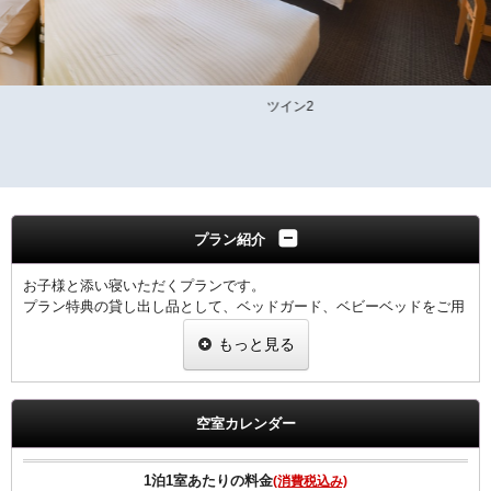
ツイン2
プラン紹介
お子様と添い寝いただくプランです。
プラン特典の貸し出し品として、ベッドガード、ベビーベッドをご用
意しました。 ご使用の際はフロントへお申し付けください。
もっと見る
※数に限りがございます。
荷物も少なくすみ、お子様と一緒に安心してご宿泊いただけます。
もちろん小学生以下のお子様なのでお子様分の料金は発生しません。
※添い寝は１つのベッドにつきお子様１名様までとなります
空室カレンダー
全室インターネット回線接続可能（Wi-Fi・有線LAN）
1泊1室あたりの料金
(消費税込み)