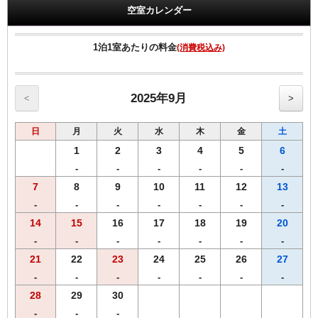
す。
空室カレンダー
領収書は、宿泊代として一括表記されます。
1泊1室あたりの料金
(消費税込み)
【ご朝食】
ホテル2階「炉宴」 営業時間 6:30 ～ 9:30までにご入店ください。
飛騨の郷土料理を豊富に盛り込んだ和定食（現在和朝食のみの提供と
なります）
2025年9月
<
>
【館内のご案内】
日
月
火
水
木
金
土
・全室Ｗi－Ｆi無料接続＆加湿空気清浄機＆枕元にＵＳＢコンセント
完備。
1
2
3
4
5
6
・ご宿泊者様専用の大浴場をご利用いただけます。
-
-
-
-
-
-
7
8
9
10
11
12
13
-
-
-
-
-
-
-
14
15
16
17
18
19
20
-
-
-
-
-
-
-
21
22
23
24
25
26
27
-
-
-
-
-
-
-
28
29
30
-
-
-