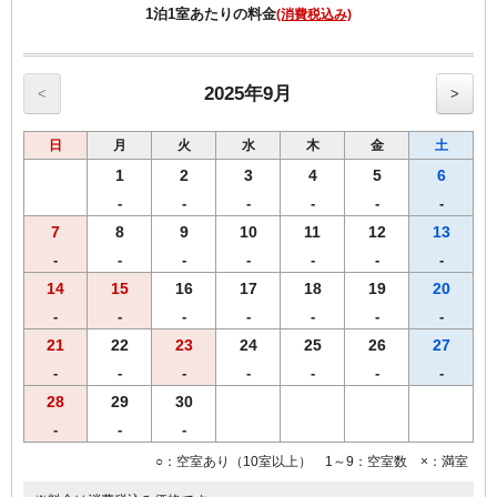
1泊1室あたりの料金
(消費税込み)
2025年9月
<
>
日
月
火
水
木
金
土
1
2
3
4
5
6
-
-
-
-
-
-
7
8
9
10
11
12
13
-
-
-
-
-
-
-
14
15
16
17
18
19
20
-
-
-
-
-
-
-
21
22
23
24
25
26
27
-
-
-
-
-
-
-
28
29
30
-
-
-
○：空室あり（10室以上） 1～9：空室数 ×：満室