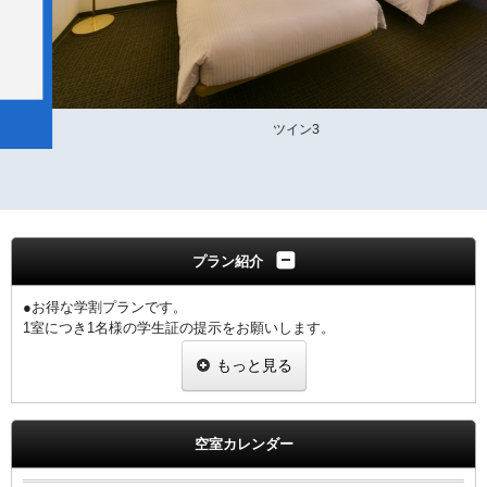
ツイン3
プラン紹介
●お得な学割プランです。
1室につき1名様の学生証の提示をお願いします。
※提示なき場合は、割引無しの料金を適用させていただきます。
もっと見る
【館内のご案内】
・全室Ｗi－Ｆi無料接続＆加湿空気清浄機＆枕元にＵＳＢコンセント
完備。
空室カレンダー
・ご宿泊者様専用の大浴場をご利用いただけます。