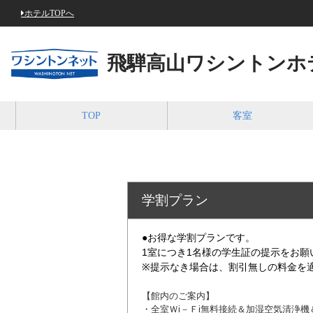
ホテルTOPへ
飛騨高山ワシントンホ
TOP
客室
学割プラン ～学
●お得な学割プランです。
1室につき1名様の学生証の提示をお願
※提示なき場合は、割引無しの料金を
【館内のご案内】
・全室Ｗi－Ｆi無料接続＆加湿空気清浄