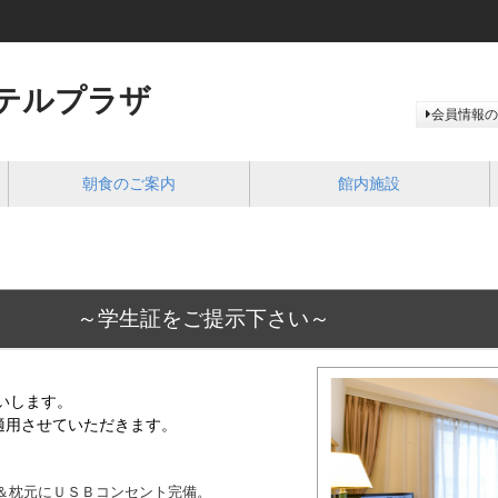
テルプラザ
会員情報の
朝食のご案内
館内施設
生証をご提示下さい～
いします。
適用させていただきます。
機＆枕元にＵＳＢコンセント完備。