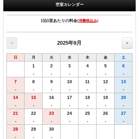
空室カレンダー
領収書は、宿泊代として一括表記されます。
【館内のご案内】
1泊1室あたりの料金
(消費税込み)
・全室Ｗi－Ｆi無料接続＆加湿空気清浄機＆枕元にＵＳＢコンセント
完備。
・ご宿泊者様専用の大浴場をご利用いただけます。
2025年9月
<
>
日
月
火
水
木
金
土
1
2
3
4
5
6
-
-
-
-
-
-
7
8
9
10
11
12
13
-
-
-
-
-
-
-
14
15
16
17
18
19
20
-
-
-
-
-
-
-
21
22
23
24
25
26
27
-
-
-
-
-
-
-
28
29
30
-
-
-