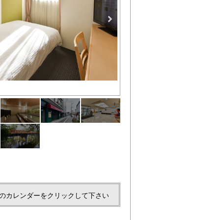
ご宿泊者様専用の大浴場で、手
のカレンダーをクリックして下さい