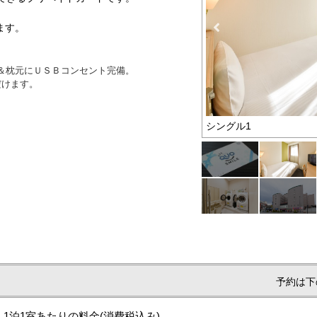
ます。
機＆枕元にＵＳＢコンセント完備。
だけます。
シングル1
予約は下
1泊1室あたりの料金
(消費税込み)