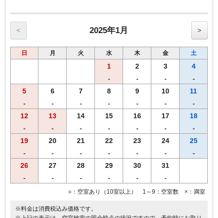
【館内のご案内】
・全室Ｗi－Ｆi無料接続＆加湿空気清浄機＆枕元にＵＳＢコンセント
完備。
・ご宿泊者様専用の大浴場をご利用いただけます。
2025年1月
<
>
日
月
火
水
木
金
土
1
2
3
4
-
-
-
-
5
6
7
8
9
10
11
-
-
-
-
-
-
-
12
13
14
15
16
17
18
-
-
-
-
-
-
-
19
20
21
22
23
24
25
-
-
-
-
-
-
-
26
27
28
29
30
31
-
-
-
-
-
-
○：空室あり（10室以上） 1～9：空室数 ×：満室
※料金は消費税込み価格です。