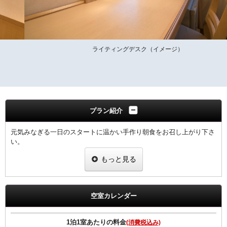
ライティングデスク（イメージ）
プラン紹介
元気みなぎる一日のスタートに温かい手作り朝食をお召し上がり下さ
い。
もっと見る
領収書は、宿泊代として一括表記されます。
【ご朝食】
ホテル2階「炉宴」 営業時間 6:30 ～ 9:30までにご入店ください。
空室カレンダー
飛騨の郷土料理を豊富に盛り込んだ和定食（現在和朝食のみの提供と
なります）
1泊1室あたりの料金
(消費税込み)