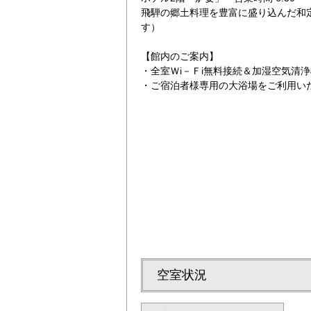
飛騨の郷土料理を豊富に盛り込んだ和
す）
【館内のご案内】
・全室Ｗi－Ｆi無料接続＆加湿空気清
・ご宿泊者様専用の大浴場をご利用い
シングル3
空室状況