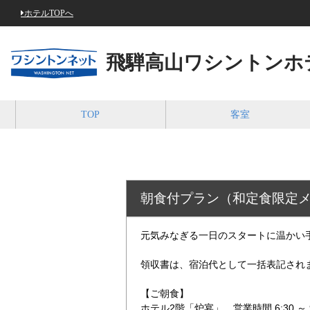
ホテルTOPへ
飛騨高山ワシントンホ
TOP
客室
朝食付プラン（和定食限定
元気みなぎる一日のスタートに温かい
領収書は、宿泊代として一括表記され
【ご朝食】
ホテル2階「炉宴」 営業時間 6:30 ～