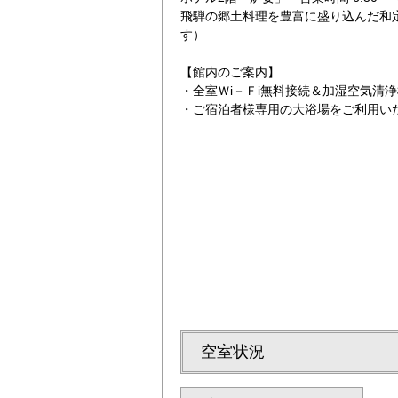
飛騨の郷土料理を豊富に盛り込んだ和
す）
【館内のご案内】
・全室Ｗi－Ｆi無料接続＆加湿空気清
・ご宿泊者様専用の大浴場をご利用い
セミダブル
空室状況