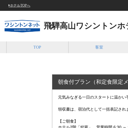
ホテルTOPへ
飛騨高山ワシントンホ
TOP
客室
朝食付プラン（和定食限定
元気みなぎる一日のスタートに温かい
領収書は、宿泊代として一括表記され
【ご朝食】
ホテル2階「炉宴」 営業時間 6:30 ～