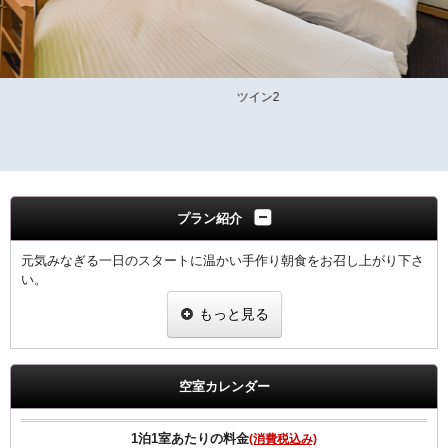
ツイン2
プラン紹介
元気みなぎる一日のスタートに温かい手作り朝食をお召し上がり下さ
い。
もっと見る
領収書は、宿泊代として一括表記されます。
【ご朝食】
ホテル2階「炉宴」 営業時間 6:30 ～ 9:30までにご入店ください。
空室カレンダー
飛騨の郷土料理を豊富に盛り込んだ和定食（現在和朝食のみの提供と
なります）
1泊1室あたりの料金
(消費税込み)