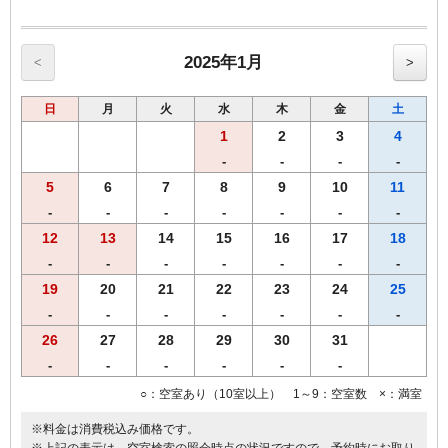
【館内のご案内】
・全室Ｗi－Ｆi無料接続＆加湿空気清浄機＆枕元にＵＳＢコンセント
完備。
・ご宿泊者様専用の大浴場をご利用いただけます。
2025年1月
<
>
日
月
火
水
木
金
土
1
2
3
4
-
-
-
-
5
6
7
8
9
10
11
-
-
-
-
-
-
-
12
13
14
15
16
17
18
-
-
-
-
-
-
-
19
20
21
22
23
24
25
-
-
-
-
-
-
-
26
27
28
29
30
31
-
-
-
-
-
-
○：空室あり（10室以上） 1～9：空室数 ×：満室
※料金は消費税込み価格です。