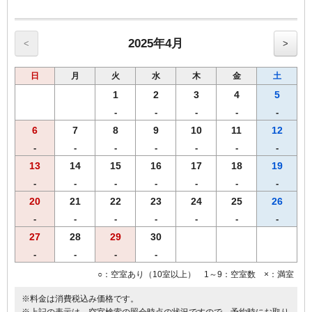
【館内のご案内】
・全室Ｗi－Ｆi無料接続＆加湿空気清浄機＆枕元にＵＳＢコンセント
完備。
・ご宿泊者様専用の大浴場をご利用いただけます。
2025年4月
<
>
日
月
火
水
木
金
土
1
2
3
4
5
-
-
-
-
-
6
7
8
9
10
11
12
-
-
-
-
-
-
-
13
14
15
16
17
18
19
-
-
-
-
-
-
-
20
21
22
23
24
25
26
-
-
-
-
-
-
-
27
28
29
30
-
-
-
-
○：空室あり（10室以上） 1～9：空室数 ×：満室
※料金は消費税込み価格です。