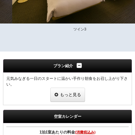
ツイン3
プラン紹介
元気みなぎる一日のスタートに温かい手作り朝食をお召し上がり下さ
い。
もっと見る
領収書は、宿泊代として一括表記されます。
【ご朝食】
ホテル2階「炉宴」 営業時間 6:30 ～ 9:30までにご入店ください。
空室カレンダー
飛騨の郷土料理を豊富に盛り込んだ和定食（現在和朝食のみの提供と
なります）
1泊1室あたりの料金
(消費税込み)