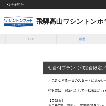
ホテルTOPへ
飛騨高山ワシントンホ
TOP
客室
朝食付プラン（和定食限定
元気みなぎる一日のスタートに温かい
領収書は、宿泊代として一括表記され
【ご朝食】
ホテル2階「炉宴」 営業時間 6:30 ～