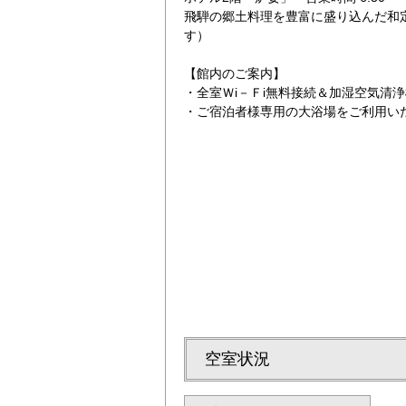
飛騨の郷土料理を豊富に盛り込んだ和
す）
【館内のご案内】
・全室Ｗi－Ｆi無料接続＆加湿空気清
・ご宿泊者様専用の大浴場をご利用い
ツイン3
空室状況