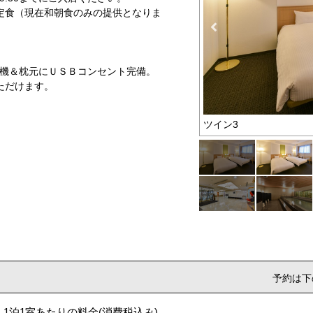
定食（現在和朝食のみの提供となりま
浄機＆枕元にＵＳＢコンセント完備。
ただけます。
ツイン3
予約は下
1泊1室あたりの料金
(消費税込み)