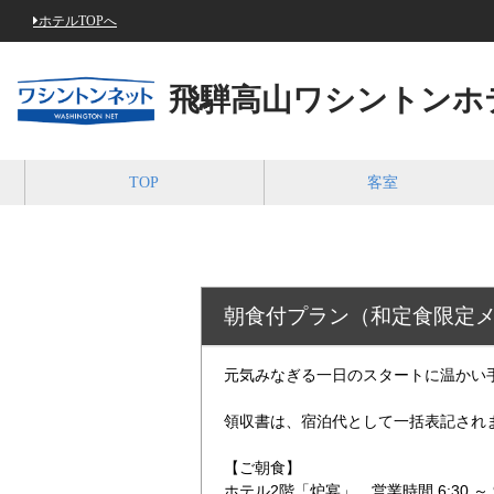
ホテルTOPへ
飛騨高山ワシントンホ
TOP
客室
朝食付プラン（和定食限定
元気みなぎる一日のスタートに温かい
領収書は、宿泊代として一括表記され
【ご朝食】
ホテル2階「炉宴」 営業時間 6:30 ～