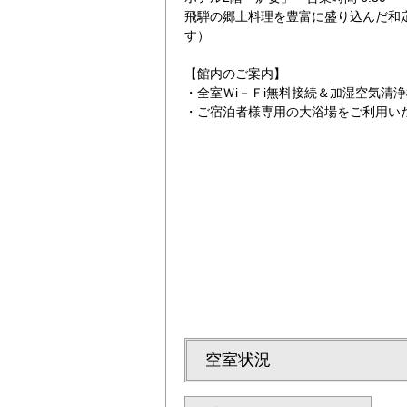
飛騨の郷土料理を豊富に盛り込んだ和
す）
【館内のご案内】
・全室Ｗi－Ｆi無料接続＆加湿空気清
・ご宿泊者様専用の大浴場をご利用い
トリプル
空室状況