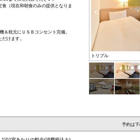
定食（現在和朝食のみの提供となりま
浄機＆枕元にＵＳＢコンセント完備。
ただけます。
トリプル
予約は下
1泊1室あたりの料金
(消費税込み)