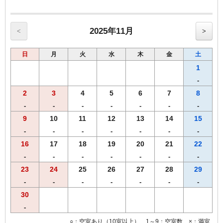
【館内のご案内】
・全室Ｗi－Ｆi無料接続＆加湿空気清浄機＆枕元にＵＳＢコンセント
完備。
・ご宿泊者様専用の大浴場をご利用いただけます。
2025年11月
<
>
日
月
火
水
木
金
土
1
-
2
3
4
5
6
7
8
-
-
-
-
-
-
-
9
10
11
12
13
14
15
-
-
-
-
-
-
-
16
17
18
19
20
21
22
-
-
-
-
-
-
-
23
24
25
26
27
28
29
-
-
-
-
-
-
-
30
-
○：空室あり（10室以上） 1～9：空室数 ×：満室