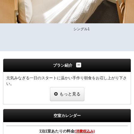
シングル1
プラン紹介
元気みなぎる一日のスタートに温かい手作り朝食をお召し上がり下さ
い。
もっと見る
領収書は、宿泊代として一括表記されます。
【ご朝食】
ホテル2階「炉宴」 営業時間 6:30 ～ 9:30までにご入店ください。
空室カレンダー
飛騨の郷土料理を豊富に盛り込んだ和定食（現在和朝食のみの提供と
なります）
1泊1室あたりの料金
(消費税込み)