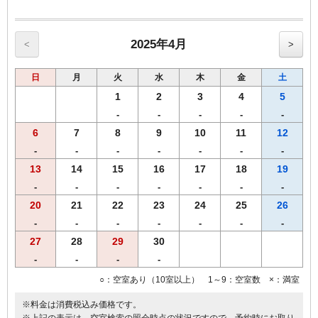
【館内のご案内】
・全室Ｗi－Ｆi無料接続＆加湿空気清浄機＆枕元にＵＳＢコンセント
完備。
・ご宿泊者様専用の大浴場をご利用いただけます。
2025年4月
<
>
日
月
火
水
木
金
土
1
2
3
4
5
-
-
-
-
-
6
7
8
9
10
11
12
-
-
-
-
-
-
-
13
14
15
16
17
18
19
-
-
-
-
-
-
-
20
21
22
23
24
25
26
-
-
-
-
-
-
-
27
28
29
30
-
-
-
-
○：空室あり（10室以上） 1～9：空室数 ×：満室
※料金は消費税込み価格です。