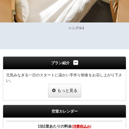
シングル1
プラン紹介
元気みなぎる一日のスタートに温かい手作り朝食をお召し上がり下さ
い。
もっと見る
領収書は、宿泊代として一括表記されます。
【ご朝食】
ホテル2階「炉宴」 営業時間 6:30 ～ 9:30までにご入店ください。
空室カレンダー
飛騨の郷土料理を豊富に盛り込んだ和定食（現在和朝食のみの提供と
なります）
1泊1室あたりの料金
(消費税込み)