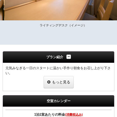
ライティングデスク（イメージ）
プラン紹介
元気みなぎる一日のスタートに温かい手作り朝食をお召し上がり下さ
い。
もっと見る
領収書は、宿泊代として一括表記されます。
【ご朝食】
ホテル2階「炉宴」 営業時間 6:30 ～ 9:30までにご入店ください。
空室カレンダー
飛騨の郷土料理を豊富に盛り込んだ和定食（現在和朝食のみの提供と
なります）
1泊1室あたりの料金
(消費税込み)