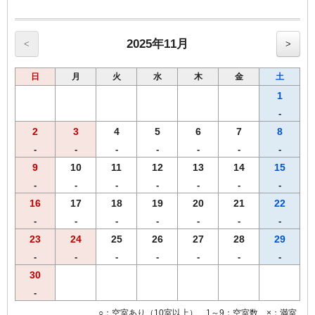
【館内のご案内】
・全室Ｗi－Ｆi無料接続＆加湿空気清浄機＆枕元にＵＳＢコンセント
完備。
・ご宿泊者様専用の大浴場をご利用いただけます。
2025年11月
<
>
日
月
火
水
木
金
土
1
-
2
3
4
5
6
7
8
-
-
-
-
-
-
-
9
10
11
12
13
14
15
-
-
-
-
-
-
-
16
17
18
19
20
21
22
-
-
-
-
-
-
-
23
24
25
26
27
28
29
-
-
-
-
-
-
-
30
-
○：空室あり（10室以上） 1～9：空室数 ×：満室