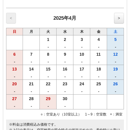
【館内のご案内】
・全室Ｗi－Ｆi無料接続＆加湿空気清浄機＆枕元にＵＳＢコンセント
完備。
・ご宿泊者様専用の大浴場をご利用いただけます。
2025年4月
<
>
日
月
火
水
木
金
土
1
2
3
4
5
-
-
-
-
-
6
7
8
9
10
11
12
-
-
-
-
-
-
-
13
14
15
16
17
18
19
-
-
-
-
-
-
-
20
21
22
23
24
25
26
-
-
-
-
-
-
-
27
28
29
30
-
-
-
-
○：空室あり（10室以上） 1～9：空室数 ×：満室
※料金は消費税込み価格です。