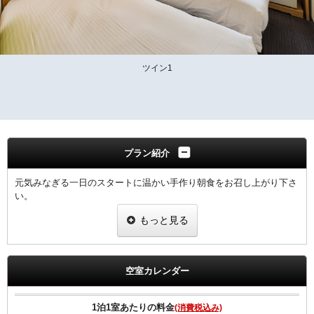
ツイン1
プラン紹介
元気みなぎる一日のスタートに温かい手作り朝食をお召し上がり下さ
い。
もっと見る
領収書は、宿泊代として一括表記されます。
【ご朝食】
ホテル2階「炉宴」 営業時間 6:30 ～ 9:30までにご入店ください。
空室カレンダー
飛騨の郷土料理を豊富に盛り込んだ和定食（現在和朝食のみの提供と
なります）
1泊1室あたりの料金
(消費税込み)