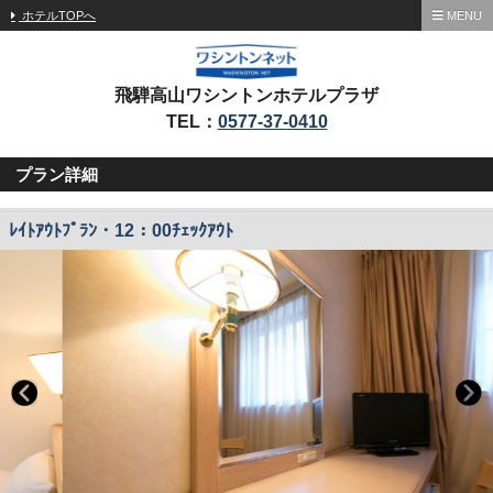
ホテルTOPへ
MENU
飛騨高山ワシントンホテルプラザ
TEL：
0577-37-0410
プラン詳細
ﾚｲﾄｱｳﾄﾌﾟﾗﾝ・12：00ﾁｪｯｸｱｳﾄ