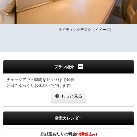
ライティングデスク（イメージ）
プラン紹介
チェックアウト時間を12：00まで延長
翌日ごゆっくりお休みいただけます。
もっと見る
延長 駐車場料金は、含まれておりません。
【館内のご案内】
・全室Ｗi－Ｆi無料接続＆加湿空気清浄機＆枕元にＵＳＢコンセント
空室カレンダー
完備。
・ご宿泊者様専用の大浴場をご利用いただけます。
1泊1室あたりの料金
(消費税込み)