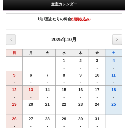
す。
空室カレンダー
領収書は、宿泊代として一括表記されます。
1泊1室あたりの料金
(消費税込み)
【館内のご案内】
・全室Ｗi－Ｆi無料接続＆加湿空気清浄機＆枕元にＵＳＢコンセント
完備。
・ご宿泊者様専用の大浴場をご利用いただけます。
2025年10月
<
>
日
月
火
水
木
金
土
1
2
3
4
-
-
-
-
5
6
7
8
9
10
11
-
-
-
-
-
-
-
12
13
14
15
16
17
18
-
-
-
-
-
-
-
19
20
21
22
23
24
25
-
-
-
-
-
-
-
26
27
28
29
30
31
-
-
-
-
-
-