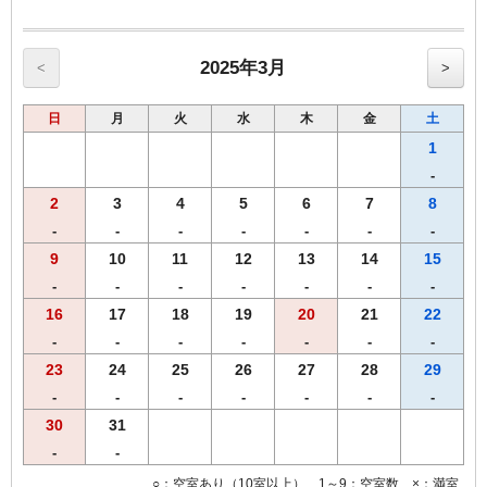
2025年3月
<
>
日
月
火
水
木
金
土
1
-
2
3
4
5
6
7
8
-
-
-
-
-
-
-
9
10
11
12
13
14
15
-
-
-
-
-
-
-
16
17
18
19
20
21
22
-
-
-
-
-
-
-
23
24
25
26
27
28
29
-
-
-
-
-
-
-
30
31
-
-
○：空室あり（10室以上） 1～9：空室数 ×：満室