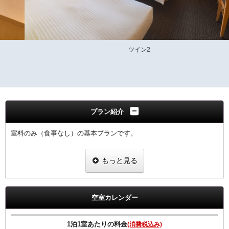
ツイン2
プラン紹介
室料のみ（食事なし）の基本プランです。
全室Ｗi−Ｆi無料接続＆加湿空気清浄機＆枕元にＵＳＢコンセント完備
もっと見る
ご宿泊者様専用の大浴場をご利用いただけます。
空室カレンダー
1泊1室あたりの料金
(消費税込み)