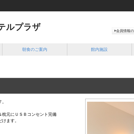
テルプラザ
会員情報の
朝食のご案内
館内施設
す。
機＆枕元にＵＳＢコンセント完備
だけます。