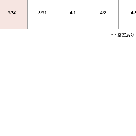
3/30
3/31
4/1
4/2
4/
○：空室あり