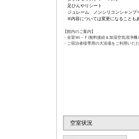
足ひんやりシート
ジュレーム ノンシリコンシャンプ
※内容については変更になることも
【館内のご案内】
・全室Ｗi－Ｆi無料接続＆加湿空気清浄
・ご宿泊者様専用の大浴場をご利用いた
ツイン3
空室状況