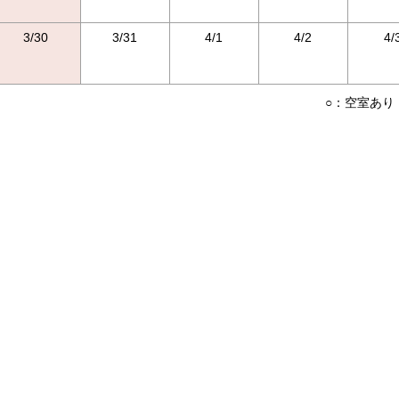
3/30
3/31
4/1
4/2
4/
○：空室あり