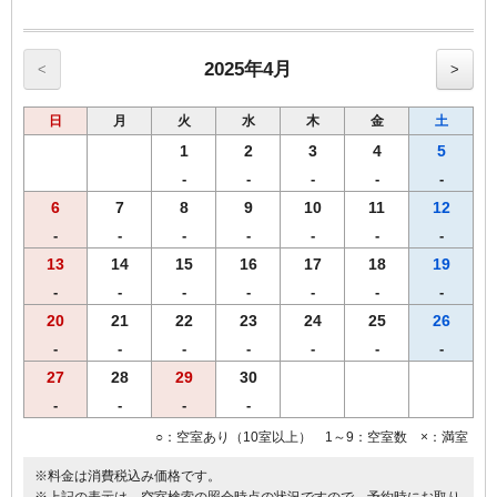
【館内のご案内】
・全室Ｗi－Ｆi無料接続＆加湿空気清浄機＆枕元にＵＳＢコンセント
完備。
・ご宿泊者様専用の大浴場をご利用いただけます。
2025年4月
<
>
日
月
火
水
木
金
土
1
2
3
4
5
-
-
-
-
-
6
7
8
9
10
11
12
-
-
-
-
-
-
-
13
14
15
16
17
18
19
-
-
-
-
-
-
-
20
21
22
23
24
25
26
-
-
-
-
-
-
-
27
28
29
30
-
-
-
-
○：空室あり（10室以上） 1～9：空室数 ×：満室
※料金は消費税込み価格です。