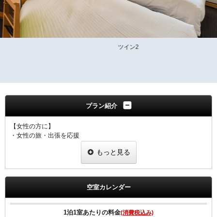
ツイン2
プラン紹介
【女性の方に】
・女性の旅・出張を応援
・ヒーリング・コスメ系グッズを2種類プレゼント
もっと見る
・グッズ一例
ピュアスマイル eyeしてる
ダブルモイスチャーマスク
足ひんやりシート
空室カレンダー
ジュレーム ノンシリコンシャンプー・トリートメント
※内容については変更になることもあります。ご了承下さい。
1泊1室あたりの料金
(消費税込み)