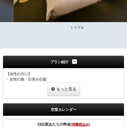
トリプル
プラン紹介
【女性の方に】
・女性の旅・出張を応援
・ヒーリング・コスメ系グッズを2種類プレゼント
もっと見る
・グッズ一例
ピュアスマイル eyeしてる
ダブルモイスチャーマスク
足ひんやりシート
空室カレンダー
ジュレーム ノンシリコンシャンプー・トリートメント
※内容については変更になることもあります。ご了承下さい。
1泊1室あたりの料金
(消費税込み)