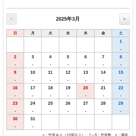
【館内のご案内】
・全室Ｗi－Ｆi無料接続＆加湿空気清浄機＆枕元にＵＳＢコンセント
完備。
・ご宿泊者様専用の大浴場をご利用いただけます。
2025年3月
<
>
日
月
火
水
木
金
土
1
-
2
3
4
5
6
7
8
-
-
-
-
-
-
-
9
10
11
12
13
14
15
-
-
-
-
-
-
-
16
17
18
19
20
21
22
-
-
-
-
-
-
-
23
24
25
26
27
28
29
-
-
-
-
-
-
-
30
31
-
-
○：空室あり（10室以上） 1～9：空室数 ×：満室