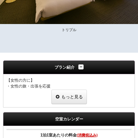
トリプル
プラン紹介
【女性の方に】
・女性の旅・出張を応援
・ヒーリング・コスメ系グッズを2種類プレゼント
もっと見る
・グッズ一例
ピュアスマイル eyeしてる
ダブルモイスチャーマスク
足ひんやりシート
空室カレンダー
ジュレーム ノンシリコンシャンプー・トリートメント
※内容については変更になることもあります。ご了承下さい。
1泊1室あたりの料金
(消費税込み)