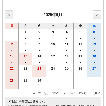
【館内のご案内】
・全室Ｗi－Ｆi無料接続＆加湿空気清浄機＆枕元にＵＳＢコンセント
完備。
・ご宿泊者様専用の大浴場をご利用いただけます。
2025年9月
<
>
日
月
火
水
木
金
土
1
2
3
4
5
6
-
-
-
-
-
-
7
8
9
10
11
12
13
-
-
-
-
-
-
-
14
15
16
17
18
19
20
-
-
-
-
-
-
-
21
22
23
24
25
26
27
-
-
-
-
-
-
-
28
29
30
-
-
-
○：空室あり（10室以上） 1～9：空室数 ×：満室
※料金は消費税込み価格です。