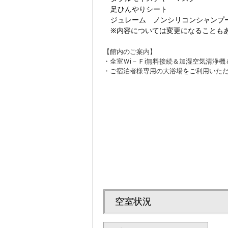
足ひんやりシート
ジュレーム ノンシリコンシャンプ
※内容については変更になることも
【館内のご案内】
・全室Ｗi－Ｆi無料接続＆加湿空気清浄
・ご宿泊者様専用の大浴場をご利用いた
シングル3
空室状況