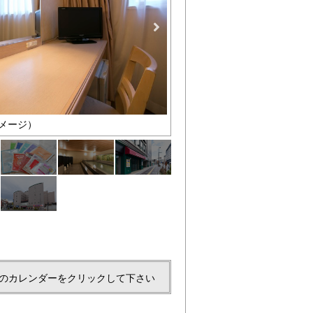
メージ）
ﾚﾃﾞｨｰｽﾌﾟﾗﾝｱﾒﾆﾃｨｰ
のカレンダーをクリックして下さい