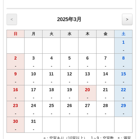
【館内のご案内】
・全室Ｗi－Ｆi無料接続＆加湿空気清浄機＆枕元にＵＳＢコンセント
完備。
・ご宿泊者様専用の大浴場をご利用いただけます。
2025年3月
<
>
日
月
火
水
木
金
土
1
-
2
3
4
5
6
7
8
-
-
-
-
-
-
-
9
10
11
12
13
14
15
-
-
-
-
-
-
-
16
17
18
19
20
21
22
-
-
-
-
-
-
-
23
24
25
26
27
28
29
-
-
-
-
-
-
-
30
31
-
-
○：空室あり（10室以上） 1～9：空室数 ×：満室