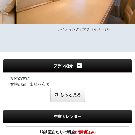
ライティングデスク（イメージ）
プラン紹介
【女性の方に】
・女性の旅・出張を応援
・ヒーリング・コスメ系グッズを2種類プレゼント
もっと見る
・グッズ一例
ピュアスマイル eyeしてる
ダブルモイスチャーマスク
足ひんやりシート
空室カレンダー
ジュレーム ノンシリコンシャンプー・トリートメント
※内容については変更になることもあります。ご了承下さい。
1泊1室あたりの料金
(消費税込み)