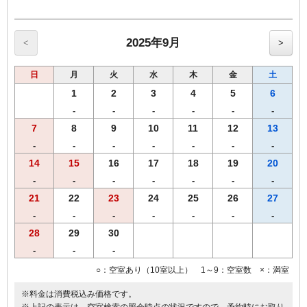
【館内のご案内】
・全室Ｗi－Ｆi無料接続＆加湿空気清浄機＆枕元にＵＳＢコンセント
完備。
・ご宿泊者様専用の大浴場をご利用いただけます。
2025年9月
<
>
日
月
火
水
木
金
土
1
2
3
4
5
6
-
-
-
-
-
-
7
8
9
10
11
12
13
-
-
-
-
-
-
-
14
15
16
17
18
19
20
-
-
-
-
-
-
-
21
22
23
24
25
26
27
-
-
-
-
-
-
-
28
29
30
-
-
-
○：空室あり（10室以上） 1～9：空室数 ×：満室
※料金は消費税込み価格です。