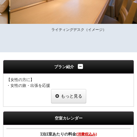
ライティングデスク（イメージ）
プラン紹介
【女性の方に】
・女性の旅・出張を応援
・ヒーリング・コスメ系グッズを2種類プレゼント
もっと見る
・グッズ一例
ピュアスマイル eyeしてる
ダブルモイスチャーマスク
足ひんやりシート
空室カレンダー
ジュレーム ノンシリコンシャンプー・トリートメント
※内容については変更になることもあります。ご了承下さい。
1泊1室あたりの料金
(消費税込み)