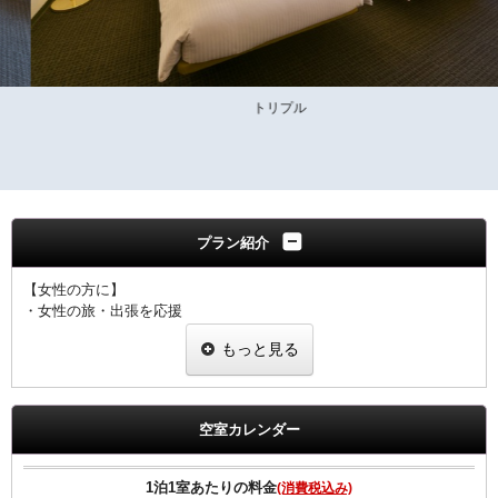
トリプル
プラン紹介
【女性の方に】
・女性の旅・出張を応援
・ヒーリング・コスメ系グッズを2種類プレゼント
もっと見る
・グッズ一例
ピュアスマイル eyeしてる
ダブルモイスチャーマスク
足ひんやりシート
空室カレンダー
ジュレーム ノンシリコンシャンプー・トリートメント
※内容については変更になることもあります。ご了承下さい。
1泊1室あたりの料金
(消費税込み)