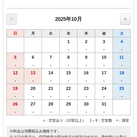
【館内のご案内】
・全室Ｗi－Ｆi無料接続＆加湿空気清浄機＆枕元にＵＳＢコンセント
完備。
・ご宿泊者様専用の大浴場をご利用いただけます。
2025年10月
<
>
日
月
火
水
木
金
土
1
2
3
4
-
-
-
-
5
6
7
8
9
10
11
-
-
-
-
-
-
-
12
13
14
15
16
17
18
-
-
-
-
-
-
-
19
20
21
22
23
24
25
-
-
-
-
-
-
-
26
27
28
29
30
31
-
-
-
-
-
-
○：空室あり（10室以上） 1～9：空室数 ×：満室
※料金は消費税込み価格です。