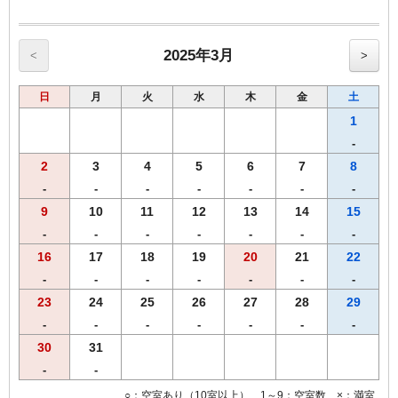
【館内のご案内】
・全室Ｗi－Ｆi無料接続＆加湿空気清浄機＆枕元にＵＳＢコンセント
完備。
・ご宿泊者様専用の大浴場をご利用いただけます。
2025年3月
<
>
日
月
火
水
木
金
土
1
-
2
3
4
5
6
7
8
-
-
-
-
-
-
-
9
10
11
12
13
14
15
-
-
-
-
-
-
-
16
17
18
19
20
21
22
-
-
-
-
-
-
-
23
24
25
26
27
28
29
-
-
-
-
-
-
-
30
31
-
-
○：空室あり（10室以上） 1～9：空室数 ×：満室